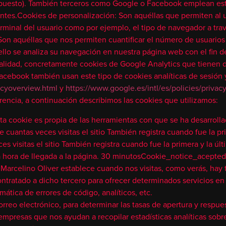
puesto). También terceros como Google o Facebook emplean este
entes.Cookies de personalización: Son aquéllas que permiten al u
erminal del usuario como por ejemplo, el tipo de navegador a trav
on aquéllas que nos permiten cuantificar el número de usuarios y 
ello se analiza su navegación en nuestra página web con el fin d
 finalidad, concretamente cookies de Google Analytics que tienen 
cebook también usan este tipo de cookies analíticas de sesión y
vacyoverview.html
y
https://www.google.es/intl/es/policies/privacy
rencia, a continuación describimos las cookies que utilizamos:
okie es propia de las herramientas con que se ha desarrollad
 cuantas veces visitas el sitio También registra cuando fue la pr
es visitas el sitio También registra cuando fue la primera y la úl
a hora de llegada a la página. 30 minutosCookie_notice_acepted
rcelino Oliver establece cuando nos visitas, como verás, hay t
tratado a dicho tercero para ofrecer determinados servicios en 
mática de errores de código, analíticos, etc.
reo electrónico, para determinar las tasas de apertura y respues
presas que nos ayudan a recopilar estadísticas analíticas sobr