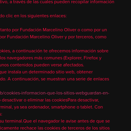
tivo, a través de las cuales pueden recopilar información
o clic en los siguientes enlaces:
a tanto por Fundación Marcelino Oliver o como por un
da por Fundación Marcelino Oliver y por terceros, como
ookies, a continuación te ofrecemos información sobre
n los navegadores más comunes (Explorer, Firefox y
lgunos contenidos pueden verse afectados.
 que instala un determinado sitio web, obtener
rtado. A continuación, se muestran una serie de enlaces
/kb/cookies-informacion-que-los-sitios-webguardan-en-
desactivar o eliminar las cookiesPara desactivar,
terminal, ya sea ordenador, smartphone o tablet. Con
s:
su terminal.Que el navegador le avise antes de que se
icamente rechace las cookies de terceros de los sitios