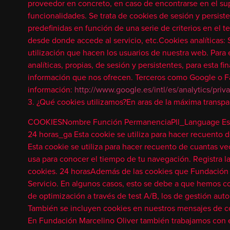
proveedor en concreto, en caso de encontrarse en el su
funcionalidades. Se trata de cookies de sesión y persist
predefinidas en función de una serie de criterios en el t
desde donde accede al servicio, etc.Cookies analíticas: S
utilización que hacen los usuarios de nuestra web. Para 
analíticas, propias, de sesión y persistentes, para esta
información que nos ofrecen. Terceros como Google o Fa
información:
http://www.google.es/intl/es/analytics/pri
3. ¿Qué cookies utilizamos?En aras de la máxima transpa
COOKIESNombre Función PermanenciaPll_Language Esta co
24 horas_ga Esta cookie se utiliza para hacer recuento de
Esta cookie se utiliza para hacer recuento de cuantas vec
usa para conocer el tiempo de tu navegación. Registra l
cookies. 24 horasAdemás de las cookies que Fundación Ma
Servicio. En algunos casos, esto se debe a que hemos con
de optimización a través de test A/B, los de gestión auto
También se incluyen cookies en nuestros mensajes de cor
En Fundación Marcelino Oliver también trabajamos con em