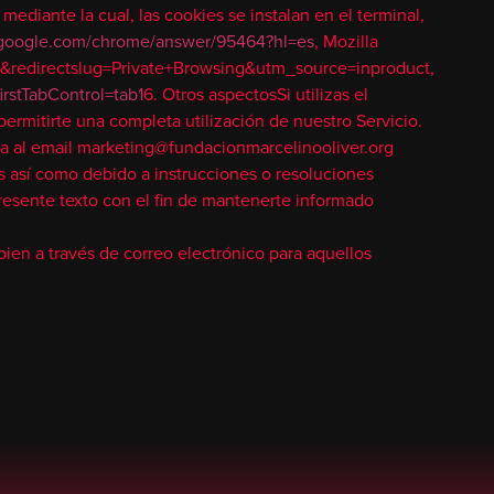
ediante la cual, las cookies se instalan en el terminal,
t.google.com/chrome/answer/95464?hl=es
, Mozilla
redirectslug=Private+Browsing&utm_source=inproduct,
rstTabControl=tab1
6. Otros aspectosSi utilizas el
permitirte una completa utilización de nuestro Servicio.
ta al email marketing@fundacionmarcelinooliver.org
s así como debido a instrucciones o resoluciones
resente texto con el fin de mantenerte informado
bien a través de correo electrónico para aquellos