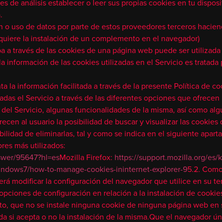
s de análisis establecer o leer sus propias cookies en tu disposi
.
n o uso de datos por parte de estos proveedores terceros haciend
quiere la instalación de un complemento en el navegador)
aba a través de las cookies de una página web puede ser utilizad
, la información de las cookies utilizadas en el Servicio es trata
 la información facilitada a través de la presente Política de c
zadas el Servicio a través de las diferentes opciones que ofrece
es del Servicio, algunas funcionalidades de la misma, así como a
ecen al usuario la posibilidad de buscar y visualizar las cookies
ibilidad de eliminarlas, tal y como se indica en el siguiente apa
res más utilizados:
swer/95647?hl=es
Mozilla Firefox:
https://support.mozilla.org/es
indows7/how-to-manage-cookies-ininternet-explorer-9
5.2. Como 
eberá modificar la configuración del navegador que utilice en su 
opciones de configuración en relación a la instalación de cookie
nto, que no se instale ninguna cookie de ninguna página web en 
da si acepta o no la instalación de la misma.Que el navegador ún