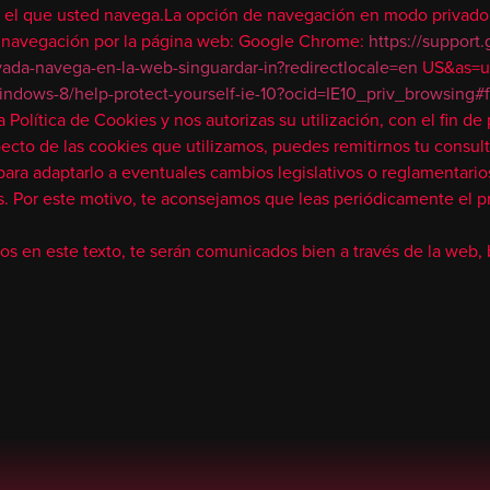
por el que usted navega.La opción de navegación en modo privado m
la navegación por la página web: Google Chrome:
https://suppor
ivada-navega-en-la-web-singuardar-in?redirectlocale=en
US&as=u&
ndows-8/help-protect-yourself-ie-10?ocid=IE10_priv_browsing#fi
olítica de Cookies y nos autorizas su utilización, con el fin de 
ecto de las cookies que utilizamos, puedes remitirnos tu consul
ara adaptarlo a eventuales cambios legislativos o reglamentario
. Por este motivo, te aconsejamos que leas periódicamente el p
vos en este texto, te serán comunicados bien a través de la web, 