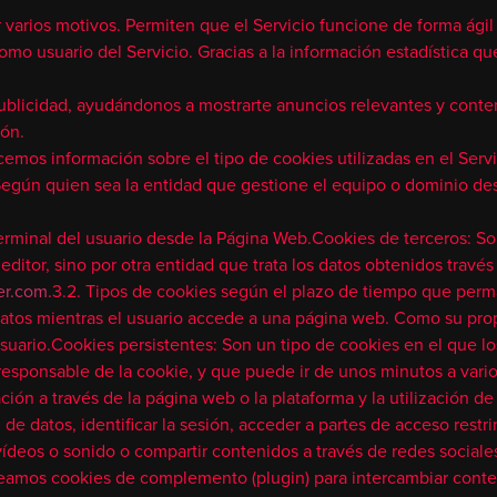
r varios motivos. Permiten que el Servicio funcione de forma ági
como usuario del Servicio. Gracias a la información estadística
publicidad, ayudándonos a mostrarte anuncios relevantes y conten
ión.
emos información sobre el tipo de cookies utilizadas en el Servic
:Según quien sea la entidad que gestione el equipo o dominio des
erminal del usuario desde la Página Web.Cookies de terceros: So
itor, sino por otra entidad que trata los datos obtenidos través 
er.com
.3.2. Tipos de cookies según el plazo de tiempo que perm
datos mientras el usuario accede a una página web. Como su pro
usuario.Cookies persistentes: Son un tipo de cookies en el que 
 responsable de la cookie, y que puede ir de unos minutos a vari
ión a través de la página web o la plataforma y la utilización de 
 de datos, identificar la sesión, acceder a partes de acceso restr
ídeos o sonido o compartir contenidos a través de redes sociale
eamos cookies de complemento (plugin) para intercambiar conteni