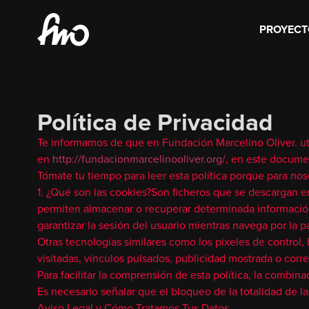
PROYECT
Política de Privacidad
Te informamos de que en Fundación Marcelino Oliver. uti
en
http://fundacionmarcelinooliver.org/
, en este documen
Tómate tu tiempo para leer esta política porque para no
1. ¿Qué son las cookies?Son ficheros que se descargan e
permiten almacenar o recuperar determinada información 
garantizar la sesión del usuario mientras navega por la pá
Otras tecnologías similares como los píxeles de control,
visitadas, vínculos pulsados, publicidad mostrada o corre
Para facilitar la comprensión de esta política, la combi
Es necesario señalar que el bloqueo de la totalidad de l
Aviso Legal y Cómo Tratamos Tus Datos