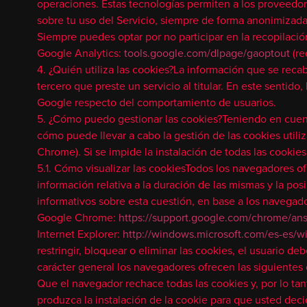
operaciones. Estas tecnologías permiten a los proveedore
sobre tu uso del Servicio, siempre de forma anonimizada
Siempre puedes optar por no participar en la recopilació
Google Analytics:
tools.google.com/dlpage/gaoptout
(re
4. ¿Quién utiliza las cookies?La información que se rec
tercero que preste un servicio al titular. En este sentido
Google respecto del comportamiento de usuarios.
5. ¿Cómo puedo gestionar las cookies?Teniendo en cuenta
cómo puede llevar a cabo la gestión de las cookies utili
Chrome). Si se impide la instalación de todas las cooki
5.1. Cómo visualizar las cookiesTodos los navegadores ofr
información relativa a la duración de las mismas y la pos
informativos sobre esta cuestión, en base a los navegado
Google Chrome:
https://support.google.com/chrome/an
Internet Explorer:
http://windows.microsoft.com/es-es/w
restringir, bloquear o eliminar las cookies, el usuario d
carácter general los navegadores ofrecen las siguientes 
Que el navegador rechace todas las cookies y, por lo ta
produzca la instalación de la cookie para que usted deci