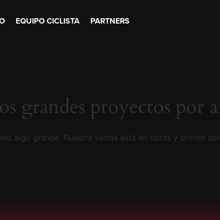
O
EQUIPO CICLISTA
PARTNERS
s grandes proyectos por a
do algo grande. Nuestra tienda está en obras y pronto abr