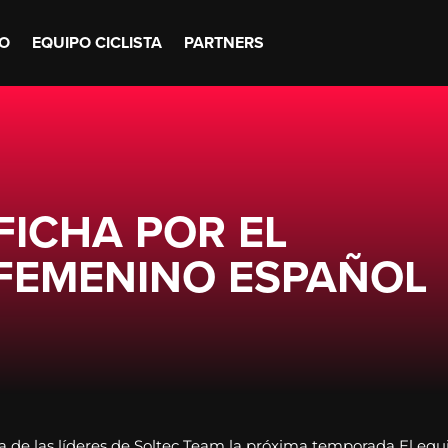
O
EQUIPO CICLISTA
PARTNERS
FICHA POR EL
 FEMENINO ESPAÑOL
a de las líderes de Soltec Team la próxima temporada El equ