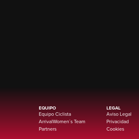
EQUIPO
LEGAL
Equipo Ciclista
Aviso Legal
ArrivalWomen´s Team
Privacidad
Partners
Cookies