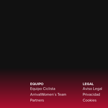
EQUIPO
LEGAL
Equipo Ciclista
Aviso Legal
ArrivalWomen´s Team
Privacidad
Partners
Cookies