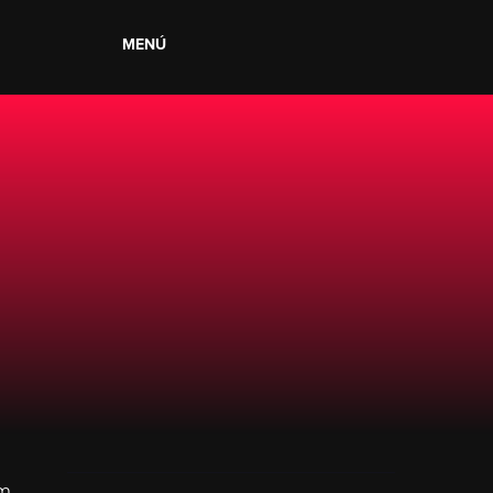
MENÚ
m,