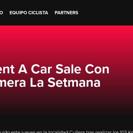
O
EQUIPO CICLISTA
PARTNERS
nt A Car Sale Con
imera La Setmana
do este jueves en la localidad Cullera tras realizar los 103 K