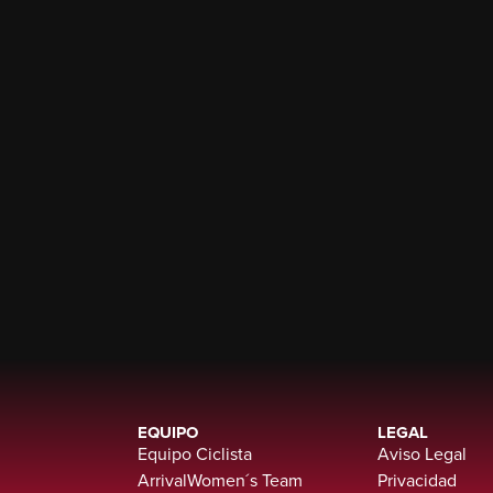
EQUIPO
LEGAL
Equipo Ciclista
Aviso Legal
ArrivalWomen´s Team
Privacidad