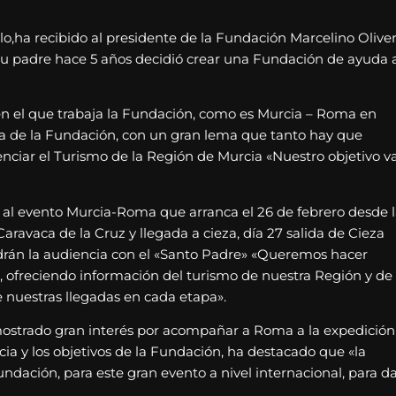
lo,ha recibido al presidente de la Fundación Marcelino Oliver
ó su padre hace 5 años decidió crear una Fundación de ayuda 
 en el que trabaja la Fundación, como es Murcia – Roma en
lista de la Fundación, con un gran lema que tanto hay que
enciar el Turismo de la Región de Murcia «Nuestro objetivo v
a al evento Murcia-Roma que arranca el 26 de febrero desde 
ravaca de la Cruz y llegada a cieza, día 27 salida de Cieza
ndrán la audiencia con el «Santo Padre» «Queremos hacer
 ofreciendo información del turismo de nuestra Región y de 
e nuestras llegadas en cada etapa».
 mostrado gran interés por acompañar a Roma a la expedición
ia y los objetivos de la Fundación, ha destacado que «la
ndación, para este gran evento a nivel internacional, para da